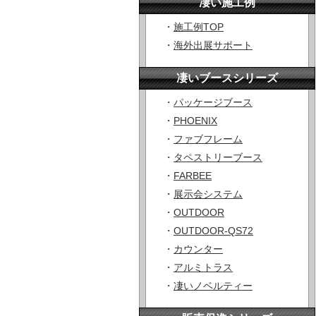
凄い施工例
・
施工例TOP
・
海外出展サポート
凄いブースシリーズ
・
パッケージブース
・
PHOENIX
・
ファブフレーム
・
タペストリーブース
・
FARBEE
・
展示会システム
・
OUTDOOR
・
OUTDOOR-QS72
・
カウンター
・
アルミトラス
・
凄いノベルティー