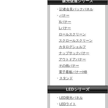
販売促進シリーズ
・
記者会見バックパネル
・
バナー
Xバナー
Lバナー
ロールスクリーン
スクロールスクリーン
カタログシェルフ
ナップサックバナー
アウトドアバナー
その他バナー
電子看板バナーHB
・
スタンド
LEDシリーズ
・
LED発光パネル
・
LEDライト