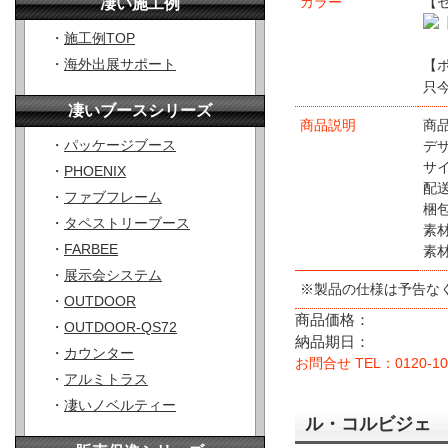
カラー
【
凄い施工例
・
施工例TOP
・
海外出展サポート
【
只
凄いブースシリーズ
商品説明
商品
・
パッケージブース
デ
サイ
・
PHOENIX
配
・
ファブフレーム
梱包
・
タペストリーブース
素
・
FARBEE
素
・
展示会システム
※製品の仕様は予告な
・
OUTDOOR
商品価格：
・
OUTDOOR-QS72
納品期日：
・
カウンター
お問合せ TEL：0120-10
・
アルミトラス
・
凄いノベルティー
ル・コルビジェ