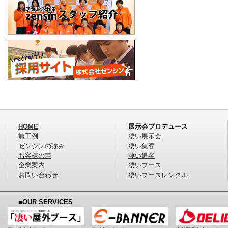
HOME
展示会プロデュース
施工例
凄い展示会
ゼンシンの強み
凄い集客
お客様の声
凄い追客
企業案内
凄いブース
お問い合わせ
凄いブースレンタル
■OUR SERVICES