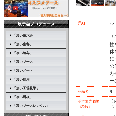
ル
詳細
展示会プロデュース
「凄い展示会」
「
性
「凄い集客」
体
「凄い追客」
に
「凄いブース」
の
「凄いノート」
わ
「凄い採用」
ー
「凄い工場見学」
商品名
ル
「凄い看板」
基本販売価格
【
「凄いブースレンタル」
（税抜）
【ポ