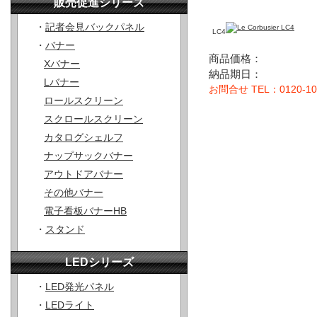
販売促進シリーズ
・
記者会見バックパネル
LC4
・
バナー
商品価格：
Xバナー
納品期日：
Lバナー
お問合せ TEL：0120-10
ロールスクリーン
スクロールスクリーン
カタログシェルフ
ナップサックバナー
アウトドアバナー
その他バナー
電子看板バナーHB
・
スタンド
LEDシリーズ
・
LED発光パネル
・
LEDライト